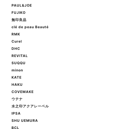
PAUL&JOE
FUJIKO
無印良品
clé de peau Beauté
RMK
Curel
DHC
REVITAL
SUQQU
minon
KATE
HAKU
COVEMAKE
ウテナ
水之印アクアレーベル
IPSA
SHU UEMURA
BCL